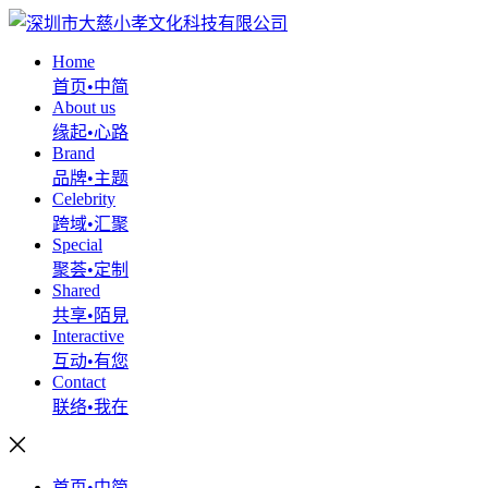
Home
首页•中简
About us
缘起•心路
Brand
品牌•主题
Celebrity
跨域•汇聚
Special
聚荟•定制
Shared
共享•陌見
Interactive
互动•有您
Contact
联络•我在
首页•中简