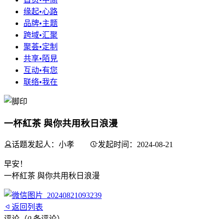
缘起•心路
品牌•主题
跨域•汇聚
聚荟•定制
共享•陌見
互动•有您
联络•我在
一杯紅茶 與你共用秋日浪漫
话题发起人：小孝
发起时间：2024-08-21
早安！
一杯紅茶 與你共用秋日浪漫
返回列表
评论（
0
条评论）