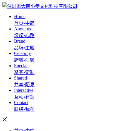
Home
首页•中简
About us
缘起•心路
Brand
品牌•主题
Celebrity
跨域•汇聚
Special
聚荟•定制
Shared
共享•陌見
Interactive
互动•有您
Contact
联络•我在
首页•中简