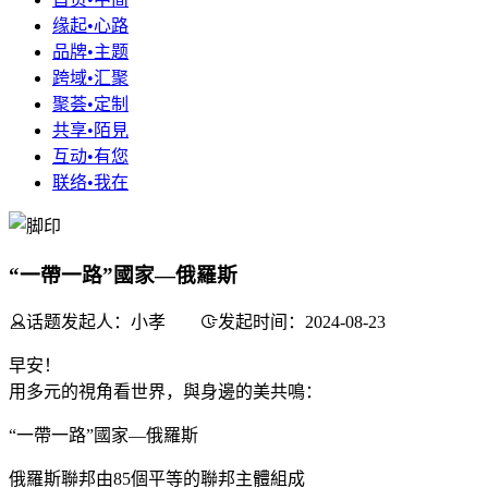
缘起•心路
品牌•主题
跨域•汇聚
聚荟•定制
共享•陌見
互动•有您
联络•我在
“一帶一路”國家—俄羅斯
话题发起人：小孝
发起时间：2024-08-23
早安！
用多元的視角看世界，與身邊的美共鳴：
“一帶一路”國家—俄羅斯
俄羅斯聯邦由85個平等的聯邦主體組成