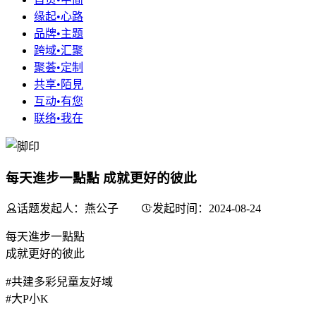
缘起•心路
品牌•主题
跨域•汇聚
聚荟•定制
共享•陌見
互动•有您
联络•我在
每天進步一點點 成就更好的彼此
话题发起人：燕公子
发起时间：2024-08-24
每天進步一點點
成就更好的彼此
#共建多彩兒童友好域
#大P小K