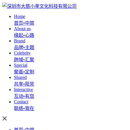
Home
首页•中简
About us
缘起•心路
Brand
品牌•主题
Celebrity
跨域•汇聚
Special
聚荟•定制
Shared
共享•陌見
Interactive
互动•有您
Contact
联络•我在
首页•中简