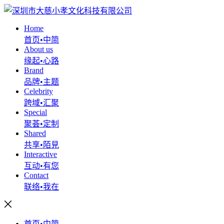
Home
首页•中简
About us
缘起•心路
Brand
品牌•主题
Celebrity
跨域•汇聚
Special
聚荟•定制
Shared
共享•陌見
Interactive
互动•有您
Contact
联络•我在
首页•中简