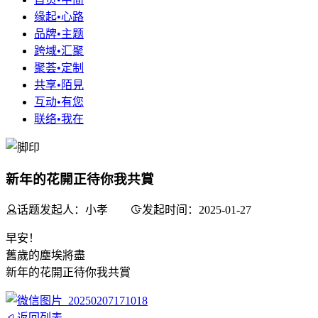
缘起•心路
品牌•主题
跨域•汇聚
聚荟•定制
共享•陌見
互动•有您
联络•我在
新年的花開正待你我共賞
话题发起人：小孝
发起时间：2025-01-27
早安！
舊歲的塵埃將盡
新年的花開正待你我共賞
返回列表