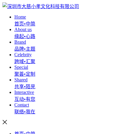
Home
首页•中简
About us
缘起•心路
Brand
品牌•主题
Celebrity
跨域•汇聚
Special
聚荟•定制
Shared
共享•陌見
Interactive
互动•有您
Contact
联络•我在
首页•中简