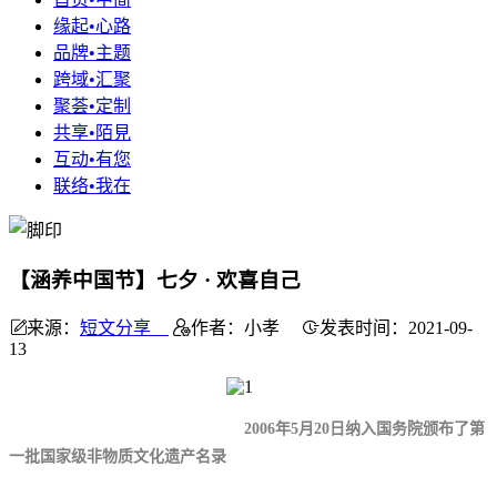
缘起•心路
品牌•主题
跨域•汇聚
聚荟•定制
共享•陌見
互动•有您
联络•我在
【涵养中国节】七夕 · 欢喜自己
来源：
短文分享
作者：小孝
发表时间：2021-09-
13
2006年5月20日纳入国务院颁布了第
一批国家级非物质文化遗产名录