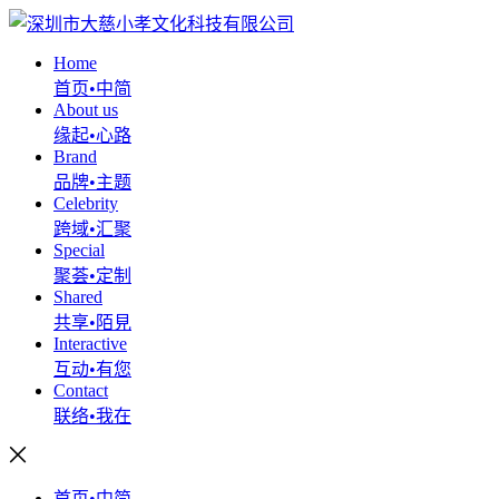
Home
首页•中简
About us
缘起•心路
Brand
品牌•主题
Celebrity
跨域•汇聚
Special
聚荟•定制
Shared
共享•陌見
Interactive
互动•有您
Contact
联络•我在
首页•中简