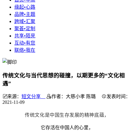
缘起•心路
品牌•主题
跨域•汇聚
聚荟•定制
共享•陌見
互动•有您
联络•我在
传统文化与当代思想的碰撞，以期更多的“文化相
遇”
来源：
短文分享
作者：大慈小孝 陈璐
发表时间：
2021-11-09
传统文化是中国生存发展的精神底蕴，
它存活在中国人的心里，