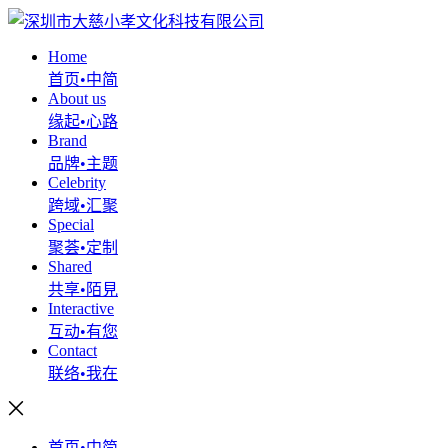
Home
首页•中简
About us
缘起•心路
Brand
品牌•主题
Celebrity
跨域•汇聚
Special
聚荟•定制
Shared
共享•陌見
Interactive
互动•有您
Contact
联络•我在
首页•中简