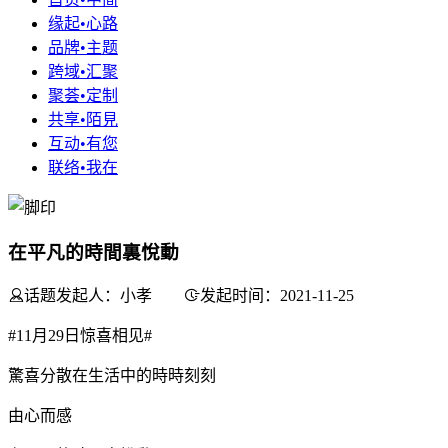
缘起•心路
品牌•主题
跨域•汇聚
聚荟•定制
共享•陌見
互动•有您
联络•我在
在平凡的時間裏悅動
话题发起人：小孝
发起时间：2021-11-25
#11月29日惊喜相见#
驚喜分散在生活中的時時刻刻
由心而感