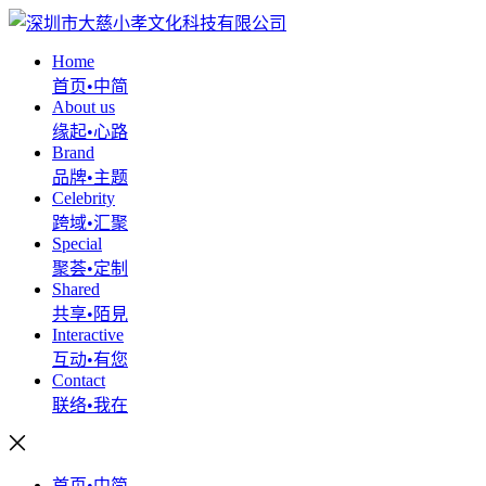
Home
首页•中简
About us
缘起•心路
Brand
品牌•主题
Celebrity
跨域•汇聚
Special
聚荟•定制
Shared
共享•陌見
Interactive
互动•有您
Contact
联络•我在
首页•中简