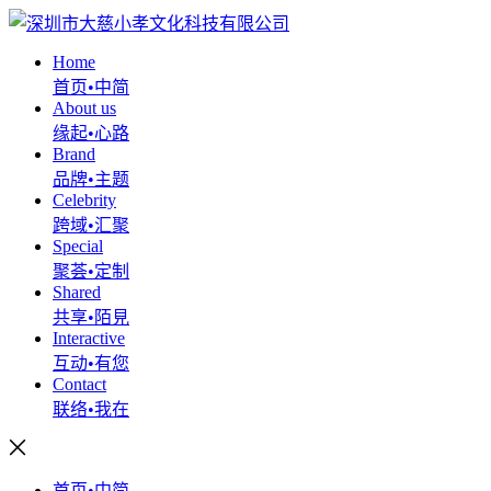
Home
首页•中简
About us
缘起•心路
Brand
品牌•主题
Celebrity
跨域•汇聚
Special
聚荟•定制
Shared
共享•陌見
Interactive
互动•有您
Contact
联络•我在
首页•中简