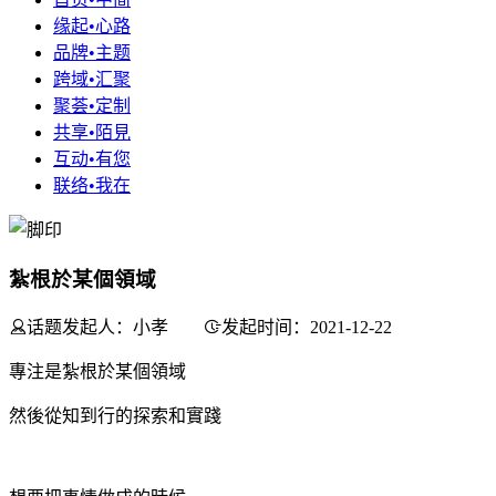
缘起•心路
品牌•主题
跨域•汇聚
聚荟•定制
共享•陌見
互动•有您
联络•我在
紮根於某個領域
话题发起人：小孝
发起时间：2021-12-22
專注是紮根於某個領域
然後從知到行的探索和實踐