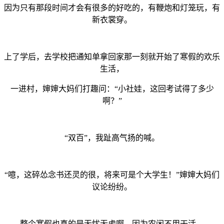
因为只有那段时间才会有很多的好吃的，有鞭炮和灯笼玩，有
新衣裳穿。
上了学后，去学校把通知单拿回家那一刻就开始了寒假的欢乐
生活，
一进村，婶婶大妈们打趣问：“小社娃，这回考试得了多少
啊？”
“双百”，我趾高气扬的喊。
“噫，这碎怂念书还灵的很，将来可是个大学生！”婶婶大妈们
议论纷纷。
整个寒假也真的是无忧无虑啊，因为农闲不用干活，