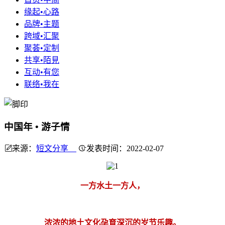
缘起•心路
品牌•主题
跨域•汇聚
聚荟•定制
共享•陌見
互动•有您
联络•我在
中国年 • 游子情
来源：
短文分享
发表时间：2022-02-07
一方水土一方人，
浓浓的地土文化孕育深沉的岁节乐趣。