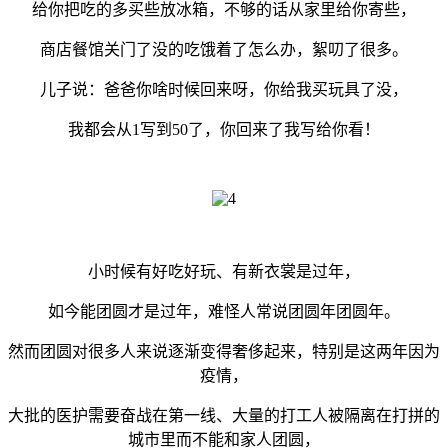
给你把吃的多买些放冰箱，
不够的话从家里给你寄些，
商店餐馆关门了没的吃饿着了怎么办，絮叨了很多。
儿子说：爸爸你啥时候回来呀，你给我买玩具了没，
我都会从1写到50了，你回来了我写给你看！
小时候有好吃好玩、有新衣裳是过年，
如今能团圆才是过年，难怪人常说团圆年团圆年。
然而团圆对很多人来说逐渐变得奢侈起来，特别是这两年因为
疫情，
大批的医护需要奋战在第一线、大量的打工人被隔离在打拼的
城市里而不能和家人团圆，