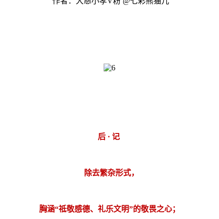
作者：大慈小孝V粉 @七彩熊猫儿
后 · 记
除去繁杂形式，
胸涵“祗敬感德、礼乐文明”的敬畏之心；