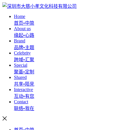
Home
首页•中简
About us
缘起•心路
Brand
品牌•主题
Celebrity
跨域•汇聚
Special
聚荟•定制
Shared
共享•陌見
Interactive
互动•有您
Contact
联络•我在
首页•中简