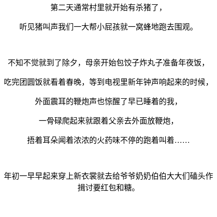
第二天通常村里就开始有杀猪了，
听见猪叫声我们一大帮小屁孩就一窝蜂地跑去围观。
不知不觉就到了除夕，母亲开始包饺子炸丸子准备年夜饭，
吃完团圆饭就看着春晚，等到电视里新年钟声响起来的时候，
外面震耳的鞭炮声也惊醒了早已睡着的我，
一骨碌爬起来就跟着父亲去外面放鞭炮，
捂着耳朵闻着浓浓的火药味不停的跑着叫着……
年初一早早起来穿上新衣裳就去给爷爷奶奶伯伯大大们磕头作
揖讨要红包和糖。