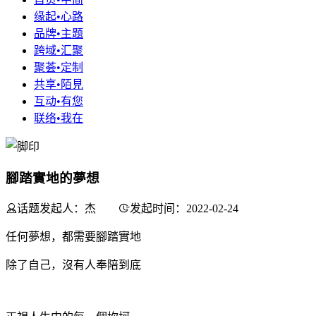
缘起•心路
品牌•主题
跨域•汇聚
聚荟•定制
共享•陌見
互动•有您
联络•我在
腳踏實地的夢想
话题发起人：杰
发起时间：2022-02-24
任何夢想，都需要腳踏實地
除了自己，沒有人奉陪到底