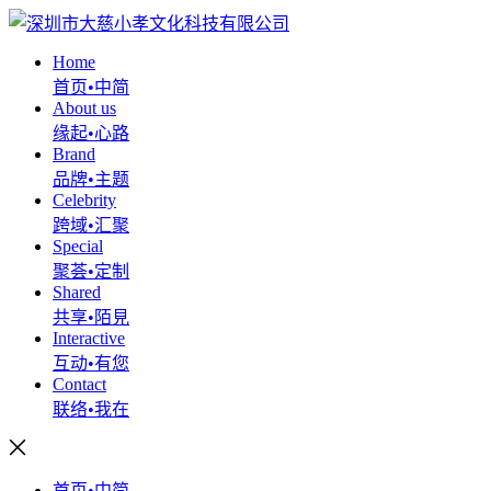
Home
首页•中简
About us
缘起•心路
Brand
品牌•主题
Celebrity
跨域•汇聚
Special
聚荟•定制
Shared
共享•陌見
Interactive
互动•有您
Contact
联络•我在
首页•中简