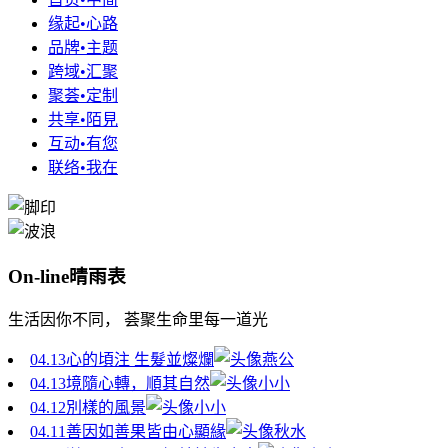
缘起•心路
品牌•主题
跨域•汇聚
聚荟•定制
共享•陌見
互动•有您
联络•我在
On-line晴雨表
生活因你不同， 荟聚生命里每一道光
04.13
心的頃注 生髮並燦爛
燕公
04.13
境隨心轉，順其自然
小小
04.12
別樣的風景
小小
04.11
善因如善果皆由心顯緣
秋水