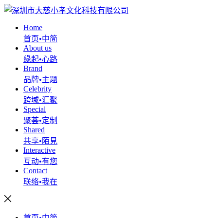
Home
首页•中简
About us
缘起•心路
Brand
品牌•主题
Celebrity
跨域•汇聚
Special
聚荟•定制
Shared
共享•陌見
Interactive
互动•有您
Contact
联络•我在
首页•中简