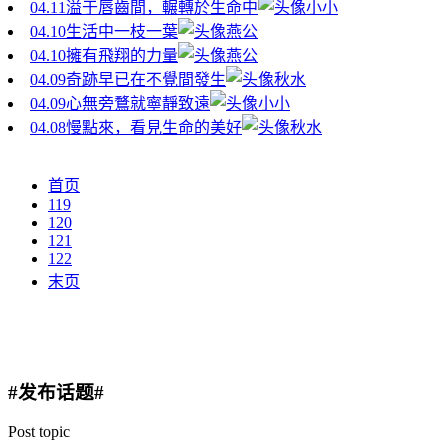
04.11
溢于唇齒間，輾轉於生命中
小小
04.10
生活中一枝一葉
燕公
04.10
擁有飛翔的力量
燕公
04.09
奇跡早已在不覺間發生
秋水
04.09
心無旁鶩就寧靜致遠
小小
04.08
慢點來，看見生命的美好
秋水
首页
119
120
121
122
末页
#发布话题#
Post topic