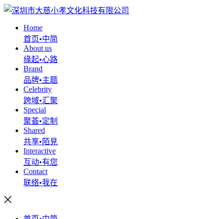
Home
首页•中简
About us
缘起•心路
Brand
品牌•主题
Celebrity
跨域•汇聚
Special
聚荟•定制
Shared
共享•陌見
Interactive
互动•有您
Contact
联络•我在
首页•中简