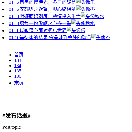
01.12
冉冉的慢時光，冬日的暖意
乐
01.12
安靜與之對望，與心緒相依
杰
01.11
明確底線刻度，熱情投入生活
秋水
01.11
讓每一份愛護之心多一點
秋水
01.10
以敬畏心面对栖息世界
乐
01.10
等待後的結果 會品味到格外的珍貴
杰
首页
133
134
135
136
末页
#发布话题#
Post topic