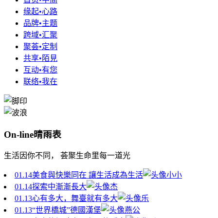
缘起•心路
品牌•主题
跨域•汇聚
聚荟•定制
共享•陌見
互动•有您
联络•我在
On-line晴雨表
生活因你不同， 荟聚生命里每一道光
01.14
美食與快樂同在 讓生活成為生活
小小
01.14
探索中漸漸長大
杰
01.13
心有多大，舞臺就有多大
乐
01.13
“世界橋城”德國漢堡
燕公