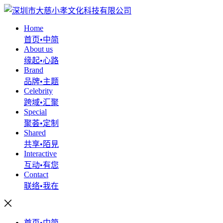
Home
首页•中简
About us
缘起•心路
Brand
品牌•主题
Celebrity
跨域•汇聚
Special
聚荟•定制
Shared
共享•陌見
Interactive
互动•有您
Contact
联络•我在
首页•中简