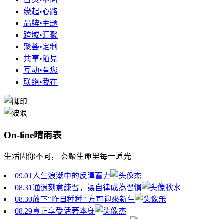
缘起•心路
品牌•主题
跨域•汇聚
聚荟•定制
共享•陌見
互动•有您
联络•我在
On-line晴雨表
生活因你不同， 荟聚生命里每一道光
09.01
人生浪潮中的反彈蓄力
杰
08.31
通過刻意練習，讓自律成為習慣
秋水
08.30
放下“昨日種種” 方可迎來新生
乐
08.29
真正享受活著本身
杰