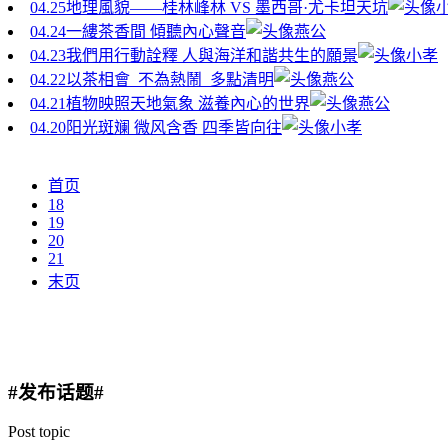
04.25
地理風貌——桂林峰林 VS 墨西哥·尤卡坦天坑
04.24
一縷茶香間 傾聽內心聲音
燕公
04.23
我們用行動詮釋 人與海洋和諧共生的願景
小孝
04.22
以茶相會 不為熱鬧 多點清明
燕公
04.21
植物映照天地氣象 滋養內心的世界
燕公
04.20
阳光斑斓 微风含香 四季皆向往
小孝
首页
18
19
20
21
末页
#发布话题#
Post topic