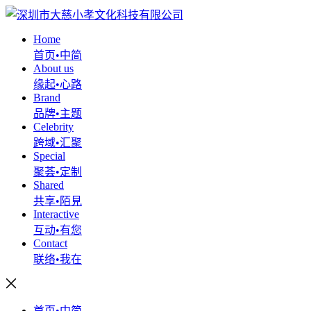
Home
首页•中简
About us
缘起•心路
Brand
品牌•主题
Celebrity
跨域•汇聚
Special
聚荟•定制
Shared
共享•陌見
Interactive
互动•有您
Contact
联络•我在
首页•中简