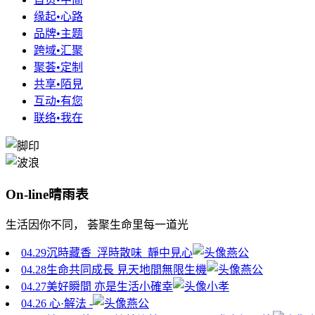
缘起•心路
品牌•主题
跨域•汇聚
聚荟•定制
共享•陌見
互动•有您
联络•我在
On-line晴雨表
生活因你不同， 荟聚生命里每一道光
04.29
沉時藏香 浮時散味 靜中見心
燕公
04.28
生命共同成長 見天地間無限生機
燕公
04.27
美好瞬間 亦是生活小確幸
小孝
04.26
心·解法 -
燕公