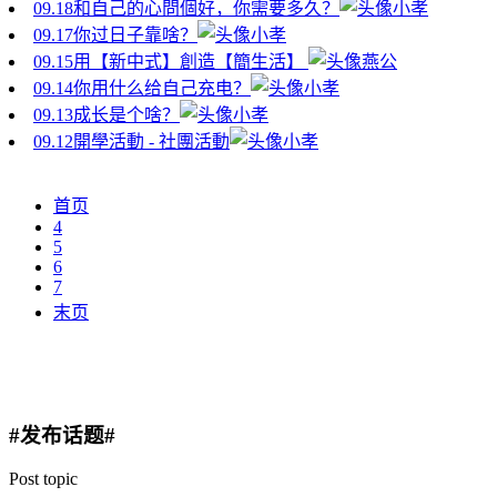
09.18
和自己的心問個好，你需要多久？
小孝
09.17
你过日子靠啥？
小孝
09.15
用【新中式】創造【簡生活】
燕公
09.14
你用什么给自己充电？
小孝
09.13
成长是个啥？
小孝
09.12
開學活動 - 社團活動
小孝
首页
4
5
6
7
末页
#发布话题#
Post topic