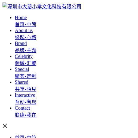
Home
首页•中简
About us
缘起•心路
Brand
品牌•主题
Celebrity
跨域•汇聚
Special
聚荟•定制
Shared
共享•陌見
Interactive
互动•有您
Contact
联络•我在
首页•中简