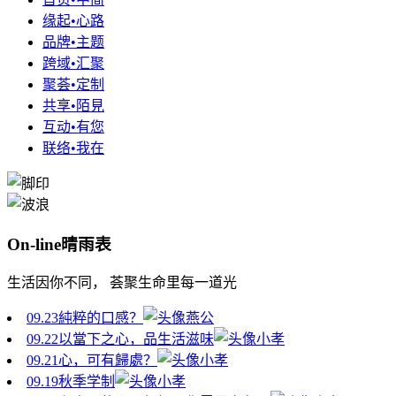
缘起•心路
品牌•主题
跨域•汇聚
聚荟•定制
共享•陌見
互动•有您
联络•我在
On-line晴雨表
生活因你不同， 荟聚生命里每一道光
09.23
純粹的口感？
燕公
09.22
以當下之心，品生活滋味
小孝
09.21
心，可有歸處？
小孝
09.19
秋季学制
小孝