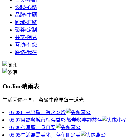
缘起•心路
品牌•主题
跨域•汇聚
聚荟•定制
共享•陌見
互动•有您
联络•我在
On-line晴雨表
生活因你不同， 荟聚生命里每一道光
05.08
山林野韻，得之為珍
燕公
05.07
自然與城市相得益彰 繁華與寧靜共存
小孝
05.06
心無塵，身自安
燕公
05.05
生活無需美化，存在即是美
燕公