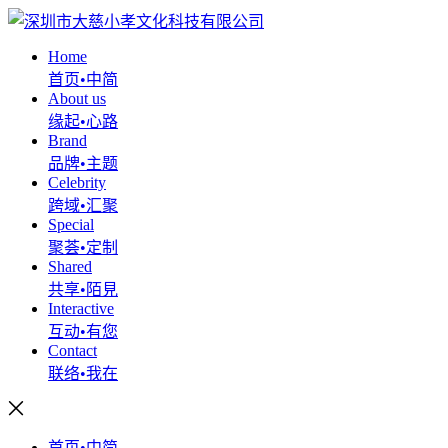
Home
首页•中简
About us
缘起•心路
Brand
品牌•主题
Celebrity
跨域•汇聚
Special
聚荟•定制
Shared
共享•陌見
Interactive
互动•有您
Contact
联络•我在
首页•中简