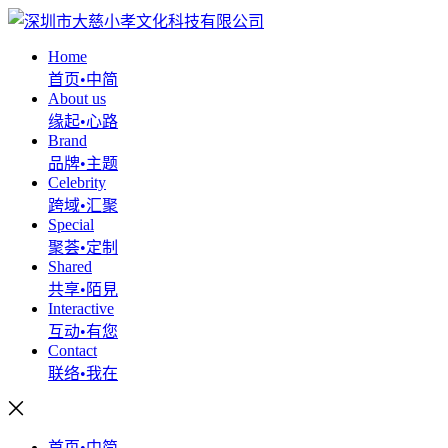
Home
首页•中简
About us
缘起•心路
Brand
品牌•主题
Celebrity
跨域•汇聚
Special
聚荟•定制
Shared
共享•陌見
Interactive
互动•有您
Contact
联络•我在
首页•中简