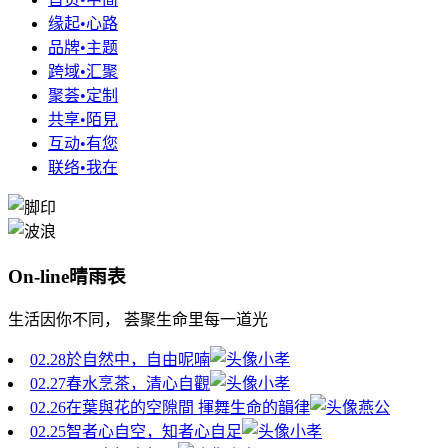
缘起•心路
品牌•主题
跨域•汇聚
聚荟•定制
共享•陌見
互动•有您
联络•我在
On-line晴雨表
生活因你不同， 荟聚生命里每一道光
02.28
於自然中，自由呢喃
小孝
02.27
春水烹茶，清心自觀
小孝
02.26
在葉與花的空隙間 揮舞生命的韻律
燕公
02.25
智者心自空，知者心自足
小孝