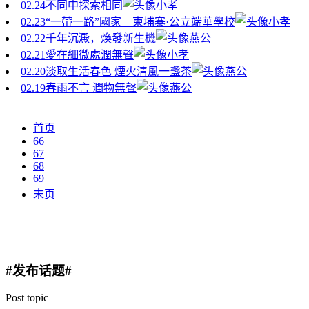
02.24
不同中探索相同
小孝
02.23
“一帶一路”國家—柬埔寨·公立端華學校
小孝
02.22
千年沉澱，煥發新生機
燕公
02.21
愛在細微處潤無聲
小孝
02.20
淡取生活春色 煙火清風一盞茶
燕公
02.19
春雨不言 潤物無聲
燕公
首页
66
67
68
69
末页
#发布话题#
Post topic