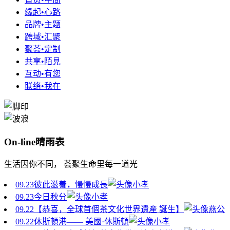
缘起•心路
品牌•主题
跨域•汇聚
聚荟•定制
共享•陌見
互动•有您
联络•我在
On-line晴雨表
生活因你不同， 荟聚生命里每一道光
09.23
彼此滋養，慢慢成長
小孝
09.23
今日秋分
小孝
09.22
【恭喜，全球首個茶文化世界遺產 誕生】
燕公
09.22
休斯頓港—— 美國·休斯頓
小孝