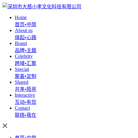
Home
首页•中简
About us
缘起•心路
Brand
品牌•主题
Celebrity
跨域•汇聚
Special
聚荟•定制
Shared
共享•陌見
Interactive
互动•有您
Contact
联络•我在
首页•中简