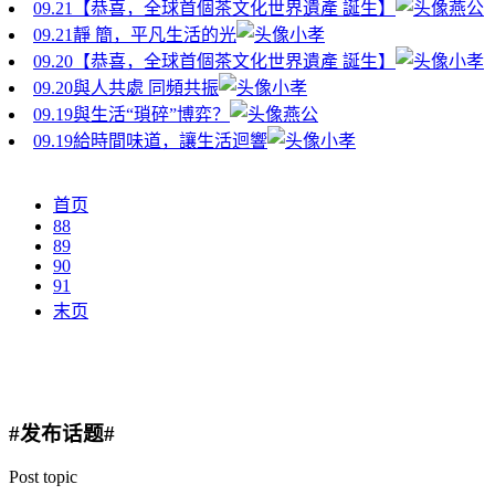
09.21
【恭喜，全球首個茶文化世界遺產 誕生】
燕公
09.21
靜 簡，平凡生活的光
小孝
09.20
【恭喜，全球首個茶文化世界遺產 誕生】
小孝
09.20
與人共處 同頻共振
小孝
09.19
與生活“瑣碎”博弈？
燕公
09.19
給時間味道，讓生活迴響
小孝
首页
88
89
90
91
末页
#发布话题#
Post topic