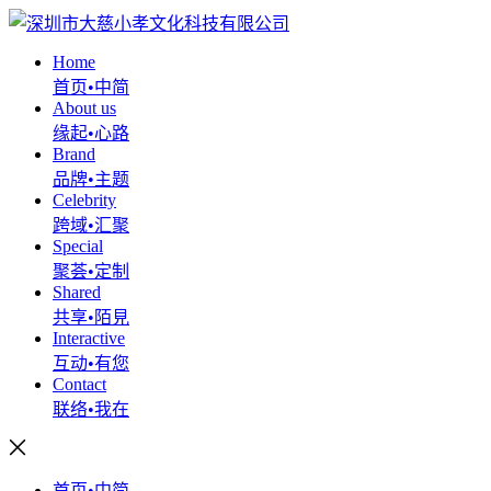
Home
首页•中简
About us
缘起•心路
Brand
品牌•主题
Celebrity
跨域•汇聚
Special
聚荟•定制
Shared
共享•陌見
Interactive
互动•有您
Contact
联络•我在
首页•中简