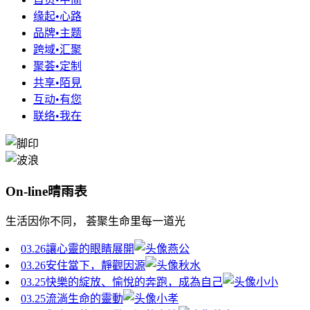
缘起•心路
品牌•主题
跨域•汇聚
聚荟•定制
共享•陌見
互动•有您
联络•我在
On-line晴雨表
生活因你不同， 荟聚生命里每一道光
03.26
讓心靈的眼睛展開
燕公
03.26
安住當下，靜觀因源
秋水
03.25
快樂的綻放、愉悅的奔跑，成為自己
小小
03.25
流淌生命的靈動
小孝