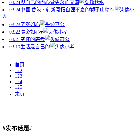
03.24
與自己的內心做更深的交流
秋水
03.24
中國 香港 • 創新開拓自强不息的獅子山精神
小
孝
03.23
了然如心
燕公
03.22
廣袤如心♥
小孝
03.21
空杯的磨考
燕公
03.19
生活是自己的
小孝
首页
122
123
124
125
末页
#发布话题#