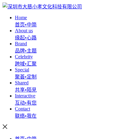
Home
首页•中简
About us
缘起•心路
Brand
品牌•主题
Celebrity
跨域•汇聚
Special
聚荟•定制
Shared
共享•陌見
Interactive
互动•有您
Contact
联络•我在
首页•中简