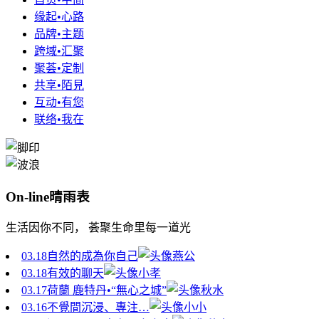
缘起•心路
品牌•主题
跨域•汇聚
聚荟•定制
共享•陌見
互动•有您
联络•我在
On-line晴雨表
生活因你不同， 荟聚生命里每一道光
03.18
自然的成為你自己
燕公
03.18
有效的聊天
小孝
03.17
荷蘭 鹿特丹•“無心之城”
秋水
03.16
不覺間沉浸、專注…
小小