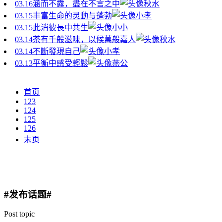
03.16
涵而不露，盡在不言之中
秋水
03.15
丰富生命的灵動与蓬勃
小孝
03.15
此消彼長中共生
小小
03.14
茶有千般滋味，以候萬般嘉人
秋水
03.14
不斷發現自己
小孝
03.13
平衡中感受輕鬆
燕公
首页
123
124
125
126
末页
#发布话题#
Post topic